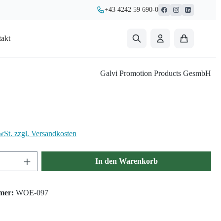
+43 4242 59 690-0
akt
Galvi Promotion Products GesmbH
s:
wSt. zzgl. Versandkosten
nzahl: Gib den gewünschten Wert ein oder ben
In den Warenkorb
mer:
WOE-097