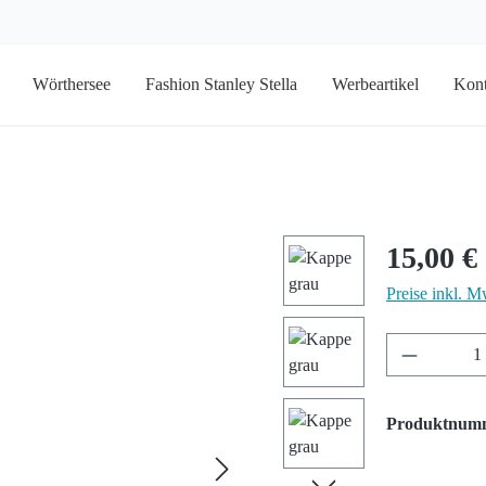
Wörthersee
Fashion Stanley Stella
Werbeartikel
Kont
Regulärer Prei
15,00 €
Preise inkl. M
Produkt A
Produktnum