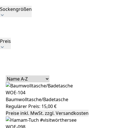
Galvi Promotion Products GesmbH
Sockengrößen
35-37
37-39
42-44
Preis
Minimal
€
–
Maximal
€
WOE-104
Baumwolltasche/Badetasche
Regulärer Preis:
15,00 €
Preise inkl. MwSt. zzgl. Versandkosten
WOE-098