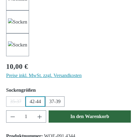
Regulärer Preis:
10,00 €
Preise inkl. MwSt. zzgl. Versandkosten
auswählen
Sockengrößen
35-37
42-44
37-39
(Diese Option ist zurzeit nicht verfügbar.)
Produkt Anzahl: Gib den gewünschten Wert ein 
In den Warenkorb
Produktnummer:
WOE-091.4344