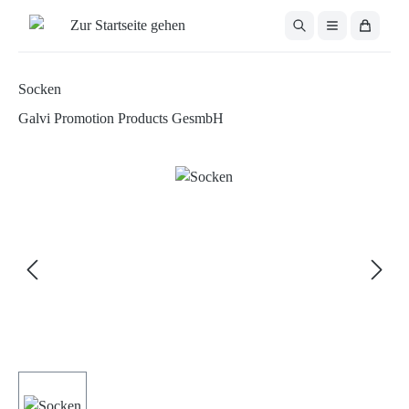
Zum Hauptinhalt springen
Socken
Galvi Promotion Products GesmbH
Bildergalerie überspringen